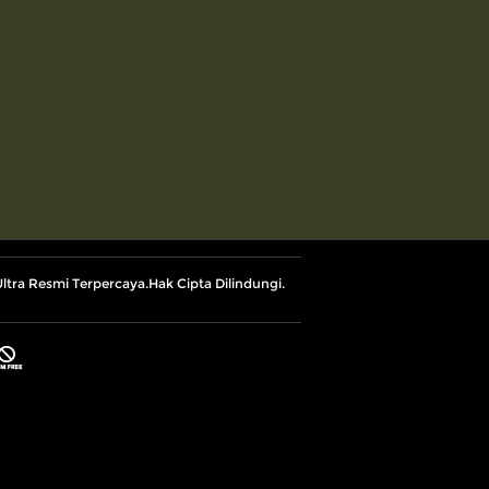
tra Resmi Terpercaya.Hak Cipta Dilindungi.