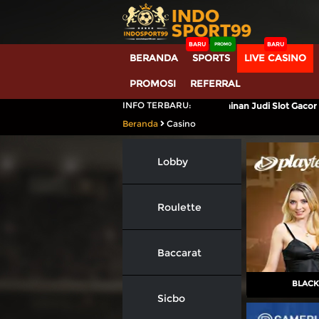
BARU
BARU
PROMO
BERANDA
SPORTS
LIVE CASINO
PROMOSI
REFERRAL
INFO TERBARU:
 Online Terpercaya Yang Melayani Berbagai Permainan Judi Slot Gacor Hari I
Beranda
Casino
Meja
Lobby
Roulette
Sicbo
Baccarat
Blackjack
Roulette
Dragon Tiger
Special Games
DAFTAR
Baccarat
KEM
BLACK
BLACK
Sicbo
Meja