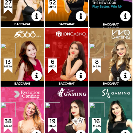
27
52
DAFTAR
MASUK
DAFTAR
MASUK
MEJA
MEJA
DAFTAR
MASUK
Referral
KEMBALI
KEMBALI
KEMBALI
Promosi
BACCARAT
BACCARAT
BACCARAT
BACCARAT
BACCARAT
BACCARAT
Meja
Min
Max
Meja
Min
Max
Meja
Min
Max
Hubungi Kami
Baccarat
10Rb
5Jt
Baccarat
5Rb
30Jt
Baccarat
5Rb
30Jt
Roulette
1Rb
25Jt
Roulette
1Rb
125Jt
Roulette
1Rb
30Jt
Sic Bo
1Rb
25Jt
Live Chat
Sicbo
1Rb
125Jt
Blackjack
250Rb
30Jt
Dragon Tiger
10Rb
10Jt
Dragon Tiger
5Rb
30Jt
Special Games
10Rb
30Jt
Special Games
1Rb
2Jt
Pengaduan Customer
13
6
8
DAFTAR
MASUK
DAFTAR
MASUK
DAFTAR
MASUK
MEJA
MEJA
MEJA
Pilih Bahasa:
KEMBALI
KEMBALI
KEMBALI
BACCARAT
BACCARAT
BACCARAT
BACCARAT
BACCARAT
BACCARAT
Meja
Min
Max
Meja
Min
Max
Meja
Min
Max
Roulette
1Rb
20Jt
Baccarat
10Rb
30Jt
Baccarat
1Rb
30Jt
Baccarat
2Rb
10Jt
MASUK
DAFTAR
Dragon Tiger
10Rb
30Jt
Dragon Tiger
1Rb
30Jt
Sicbo
2Rb
10Jt
Sicbo
10Rb
30Jt
Roulette
1Rb
30Jt
Dragon Tiger
10Rb
10Jt
Roulette
10Rb
30Jt
Sicbo
1Rb
30Jt
Blackjack
10Rb
20Jt
&copy; INDOSPORT99: Link Platform Gaming
Wheel
1Rb
10Jt
38
19
16
Kualitas Ultra Resmi Terpercaya. Hak Cipta
Dilindungi.
DAFTAR
MASUK
DAFTAR
MASUK
DAFTAR
MASUK
MEJA
MEJA
MEJA