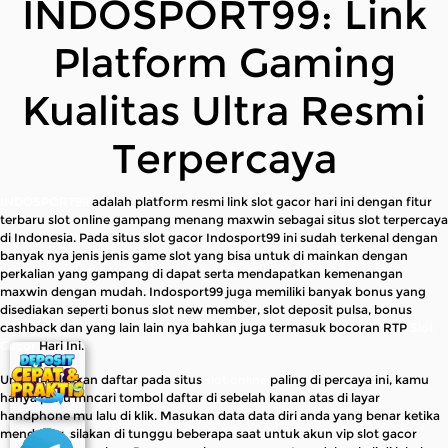
INDOSPORT99: Link
Referral
Platform Gaming
Promosi
Kualitas Ultra Resmi
Hubungi Kami
Terpercaya
Live Chat
Pengaduan Customer
INDOSPORT99
adalah platform resmi link slot gacor hari ini dengan fitur
terbaru slot online gampang menang maxwin sebagai situs slot terpercaya
di Indonesia. Pada situs slot gacor Indosport99 ini sudah terkenal dengan
Pilih Bahasa:
banyak nya jenis jenis game slot yang bisa untuk di mainkan dengan
perkalian yang gampang di dapat serta mendapatkan kemenangan
maxwin dengan mudah. Indosport99 juga memiliki banyak bonus yang
disediakan seperti bonus slot new member, slot deposit pulsa, bonus
cashback dan yang lain lain nya bahkan juga termasuk bocoran RTP
Slot
MASUK
DAFTAR
Gacor
Hari Ini.
Untuk melakkan daftar pada situs
slot online
paling di percaya ini, kamu
&copy; INDOSPORT99: Link Platform Gaming
hanya perlu mncari tombol daftar di sebelah kanan atas di layar
Kualitas Ultra Resmi Terpercaya. Hak Cipta
handphone mu lalu di klik. Masukan data data diri anda yang benar ketika
Dilindungi.
mendaftar, silakan di tunggu beberapa saat untuk akun vip slot gacor